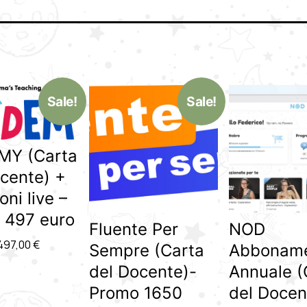
Sale!
Sale!
MY (Carta
cente) +
oni live –
 497 euro
Fluente Per
NOD
497,00
€
Sempre (Carta
Abbonam
del Docente)-
Annuale (
Promo 1650
del Docen