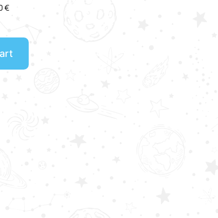
0
€
art