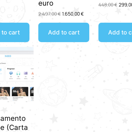
euro
448,00
€
299,0
2.497,00
€
1.650,00
€
to cart
Add to cart
Add to c
amento
e (Carta