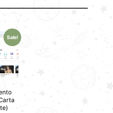
Sale!
ento
Carta
te)