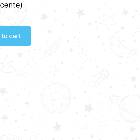
cente)
to cart