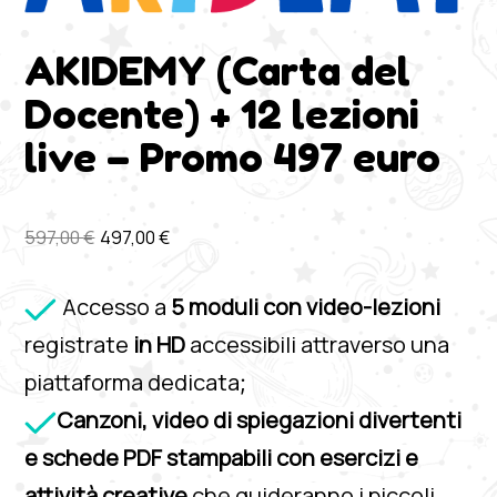
AKIDEMY (Carta del
Docente) + 12 lezioni
live – Promo 497 euro
597,00
€
497,00
€
Accesso a
5 moduli con video-lezioni
registrate
in HD
accessibili attraverso una
piattaforma dedicata
;
Canzoni, video di spiegazioni divertenti
e schede PDF stampabili con esercizi e
attività creative
che guideranno i piccoli