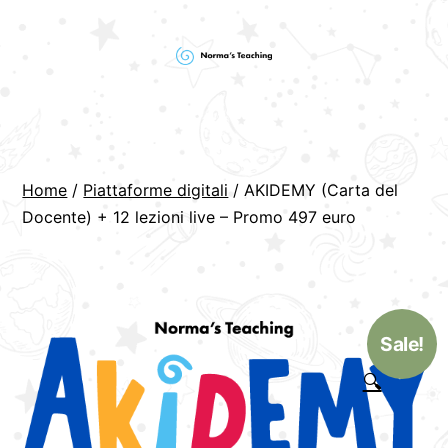
Skip
to
content
Norma's
Teaching
Home
/
Piattaforme digitali
/ AKIDEMY (Carta del
Docente) + 12 lezioni live – Promo 497 euro
Sale!
🔍